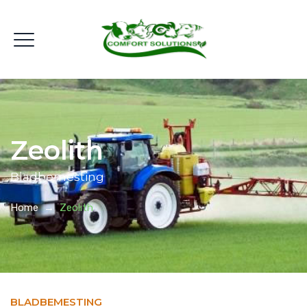
Zeolith
Bladbemesting
Home
→
Zeolith
BLADBEMESTING