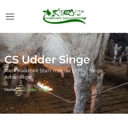
CS Udder Singe
Melk Kwaliteit Start met de Udder Singe
Advantage
Home
→
Udder Singe