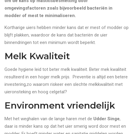
om de kans op mastitisbesmetting door
omgevingsfactoren zoals bijvoorbeeld bacteriën in
modder of mest te minimaliseren.
Kortharige uiers hebben minder kans dat er mest of modder op
blijft plakken, waardoor de kans dat bacteriën de uier
binnendringen tot een minimum wordt beperkt.
Melk Kwaliteit
Goede hygiene leid tot beter melk kwaliteit. Beter mek kwaliteit
resulteerd in een hoger melk prijs. Preventie is altijd een betere
investering,zo waarom riskeer een slechte melkkwaliteit met
uieronsteking en hoog celgetal?
Environment vriendelijk
Met het weghalen van de lange haren met de
Udder Singe
,
daar is minder kans op dat het uier smerig word door mest en
modder. Er hoeft minder water en sanitatie middelen worden