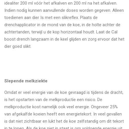
idealiter 200 ml vóór het afkalven en 200 ml na het afkalven.
Indien nodig kunnen aanvullende doses worden gegeven. Alleen
toedienen aan dier Is met een slikreflex. Plaats de
drenchapplicator in de mond van de koe, in de holte achter de
achtertanden, terwijl u de kop horizontaal houdt. Laat de Cal
boost drench langzaam in de keel glijden en zorg ervoor dat het
dier goed slikt.
Slepende melkziekte
Omdat er veel energie van de koe gevraagd is tijdens de dracht,
is het opstarten van de melkproductie een risico. De
melkproductie kost namelijk ook veel energie. Ongeveer 25%
van afgekalfde koeien heeft een energietekort. In veel gevallen
is dat niet zichtbaar en lukt het de koe zelfstandig om dit tekort
in te lopen. Als de koe niet in staat is om voldoende energie uit