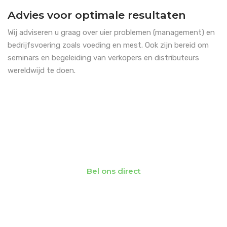
Advies voor optimale resultaten
Wij adviseren u graag over uier problemen (management) en
bedrijfsvoering zoals voeding en mest. Ook zijn bereid om
seminars en begeleiding van verkopers en distributeurs
wereldwijd te doen.
Neem contact met ons op
Bel ons direct
+ 00 31 (0)653327917
Vind een dealer